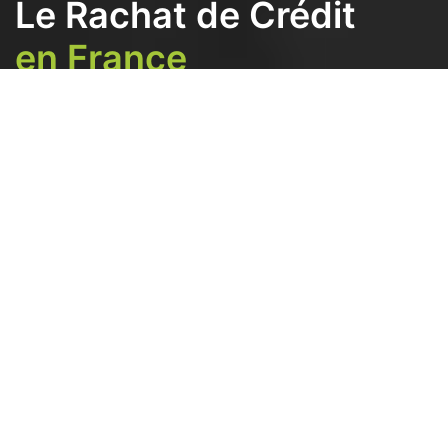
Le Rachat de Crédit
en France
Tirez profit du professionnalisme de nos partenaires experts en
rachat de crédits qui monteront votre dossier de A à Z et
mettront à votre disposition toutes leurs connaissances en
crédits pour négocier au mieux les meilleures conditions
financières pour votre regroupement de dettes.
REGROUPER MES CRÉDITS